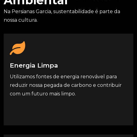
A
M
B
I
E
N
T
A
L
Na Persianas Garcia, sustentabilidade é parte da
nossa cultura.
E
n
e
r
g
i
a
L
i
m
p
a
Utilizamos fontes de energia renovável para
reduzir nossa pegada de carbono e contribuir
com um futuro mais limpo.