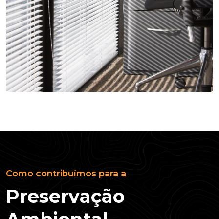
Como contribuímos para a
P
R
E
S
E
R
V
A
Ç
Ã
O