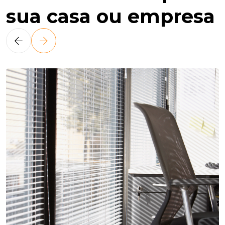
S
U
A
C
A
S
A
O
U
E
M
P
R
E
S
A