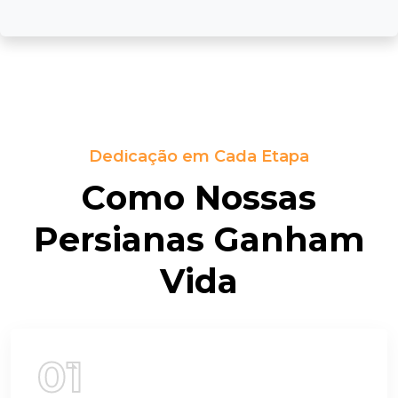
Dedicação em Cada Etapa
C
O
M
O
N
O
S
S
A
S
P
E
R
S
I
A
N
A
S
G
A
N
H
A
M
V
I
D
A
01