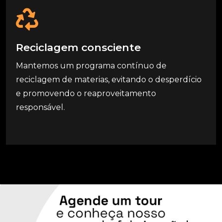
R
e
c
i
c
l
a
g
e
m
c
o
n
s
c
i
e
n
t
e
Mantemos um programa contínuo de
reciclagem de materias, evitando o desperdício
e promovendo o reaproveitamento
responsável.