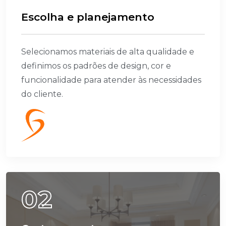
E
s
c
o
l
h
a
e
p
l
a
n
e
j
a
m
e
n
t
o
Selecionamos materiais de alta qualidade e
definimos os padrões de design, cor e
funcionalidade para atender às necessidades
do cliente.
02