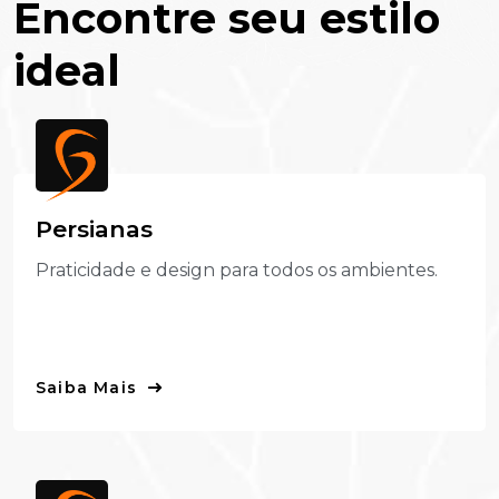
E
N
C
O
N
T
R
E
S
E
U
E
S
T
I
L
O
I
D
E
A
L
P
e
r
s
i
a
n
a
s
Praticidade e design para todos os ambientes.
Saiba Mais