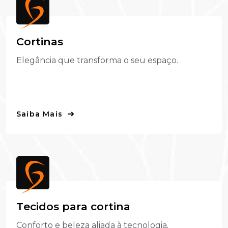
C
o
r
t
i
n
a
s
Elegância que transforma o seu espaço.
Saiba Mais
T
e
c
i
d
o
s
p
a
r
a
c
o
r
t
i
n
a
Conforto e beleza aliada à tecnologia.