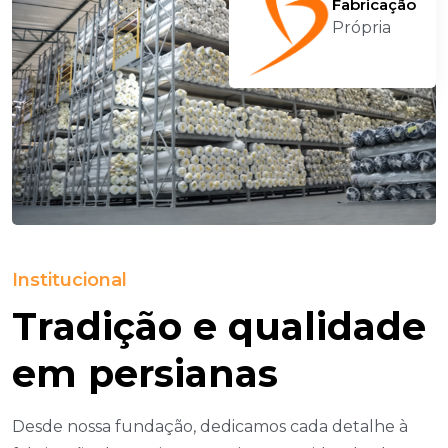
Própria
Institucional
T
R
A
D
I
Ç
Ã
O
E
Q
U
A
L
I
D
A
D
E
E
M
P
E
R
S
I
A
N
A
S
Desde nossa fundação, dedicamos cada detalhe à