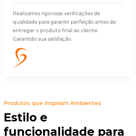
Realizamos rigorosas verificações de
qualidade para garantir perfeição antes de
entregar o produto final ao cliente.
Garantido sua satisfação.
Produtos que Inspiram Ambientes
E
S
T
I
L
O
E
F
U
N
C
I
O
N
A
L
I
D
A
D
E
P
A
R
A