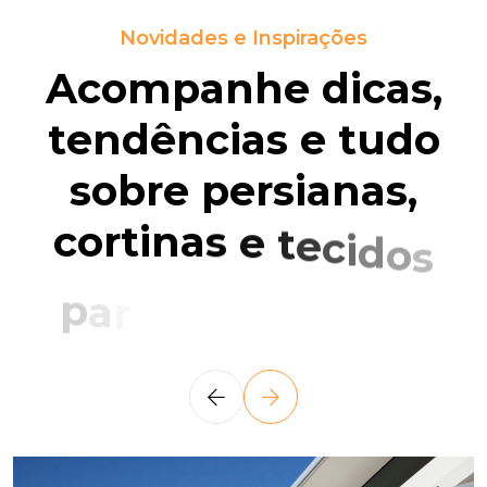
Novidades e Inspirações
A
C
O
M
P
A
N
H
E
D
I
C
A
S
,
T
E
N
D
Ê
N
C
I
A
S
E
T
U
D
O
S
O
B
R
E
P
E
R
S
I
A
N
A
S
,
C
O
R
T
I
N
A
S
E
T
E
C
I
D
O
S
P
A
R
A
T
R
A
N
S
F
O
R
M
A
R
S
E
U
S
A
M
B
I
E
N
T
E
S
.