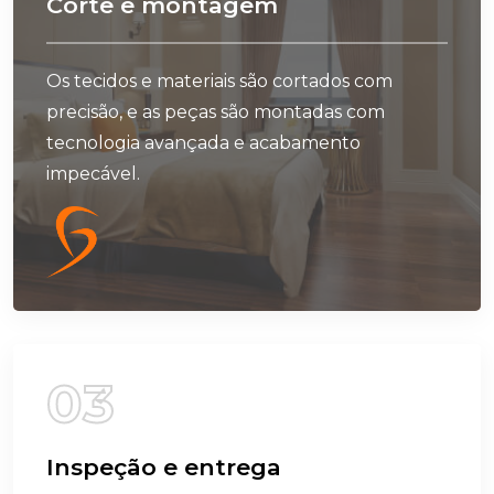
C
o
r
t
e
e
m
o
n
t
a
g
e
m
Os tecidos e materiais são cortados com
precisão, e as peças são montadas com
tecnologia avançada e acabamento
impecável.
03
I
n
s
p
e
ç
ã
o
e
e
n
t
r
e
g
a