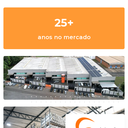
32
+
anos
no mercado
Fabricação